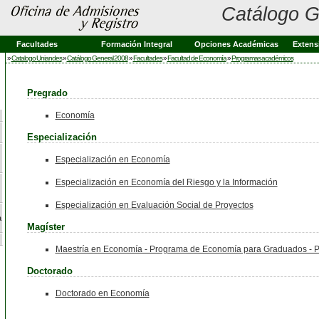
Catálogo G
Facultades
Formación Integral
Opciones Académicas
Extens
»
Catalogo Uniandes
»
Catálogo General 2008
»
Facultades
»
Facultad de Economía
»
Programas académicos
Pregrado
Economía
Especialización
Especialización en Economía
Especialización en Economía del Riesgo y la Información
Especialización en Evaluación Social de Proyectos
a
Magíster
Maestría en Economía - Programa de Economía para Graduados - 
Doctorado
Doctorado en Economía