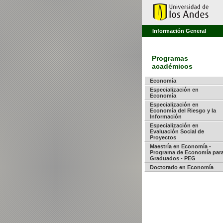
Información General
Programas
académicos
Economía
Especialización en
Economía
Especialización en
Economía del Riesgo y la
Información
Especialización en
Evaluación Social de
Proyectos
Maestría en Economía -
Programa de Economía par
Graduados - PEG
Doctorado en Economía