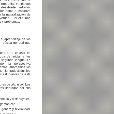
por la construcción de
as preguntas y métodos
ociales desde mediados
dido como el esfuerzo
 la naturalización de
 verdad. Por ello, nos
os y problemas.
el aprendizaje de las
ón básica general que
ales o el énfasis en
pa de iniciar a los
a segunda lengua. La
or la perspectiva
Además, abordamos los
o, la traducción, los
s estudiantes de este
 es de alto nivel. Los
tos liderados por sus
ncula y distribuye el
egemónicas.
de género y sexualidad