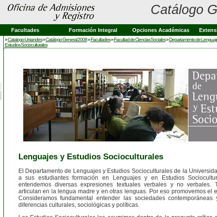
Catálogo G
Facultades
Formación Integral
Opciones Académicas
Extens
»
Catalogo Uniandes
»
Catálogo General 2008
»
Facultades
»
Facultad de Ciencias Sociales
»
Departamento de Lenguaje
Estudios Socioculturales
Lenguajes y Estudios Socioculturales
El Departamento de Lenguajes y Estudios Socioculturales de la Universida
a sus estudiantes formación en Lenguajes y en Estudios Sociocultu
entendemos diversas expresiones textuales verbales y no verbales. 
articulan en la lengua madre y en otras lenguas. Por eso promovemos el e
Consideramos fundamental entender las sociedades contemporáneas y
diferencias culturales, sociológicas y políticas.