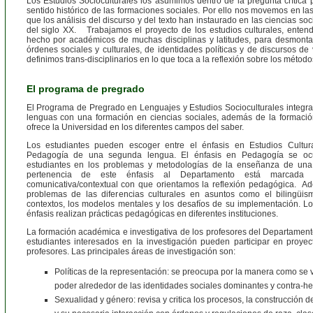
Los Estudios Socioculturales los asumimos dentro de la pregunta crítica 
sentido histórico de las formaciones sociales. Por ello nos movemos en l
que los análisis del discurso y del texto han instaurado en las ciencias s
del siglo XX. Trabajamos el proyecto de los estudios culturales, enten
hecho por académicos de muchas disciplinas y latitudes, para desmontar
órdenes sociales y culturales, de identidades políticas y de discursos de
definimos trans-disciplinarios en lo que toca a la reflexión sobre los métod
El programa de pregrado
El Programa de Pregrado en Lenguajes y Estudios Socioculturales integra 
lenguas con una formación en ciencias sociales, además de la formaci
ofrece la Universidad en los diferentes campos del saber.
Los estudiantes pueden escoger entre el énfasis en Estudios Cultur
Pedagogía de una segunda lengua. El énfasis en Pedagogía se ocu
estudiantes en los problemas y metodologías de la enseñanza de un
pertenencia de este énfasis al Departamento está marcada p
comunicativa/contextual con que orientamos la reflexión pedagógica. 
problemas de las diferencias culturales en asuntos como el bilingüism
contextos, los modelos mentales y los desafíos de su implementación. Lo
énfasis realizan prácticas pedagógicas en diferentes instituciones.
La formación académica e investigativa de los profesores del Departamento
estudiantes interesados en la investigación pueden participar en proyec
profesores. Las principales áreas de investigación son:
Políticas de la representación: se preocupa por la manera como se vi
poder alrededor de las identidades sociales dominantes y contra-h
Sexualidad y género: revisa y critica los procesos, la construcción 