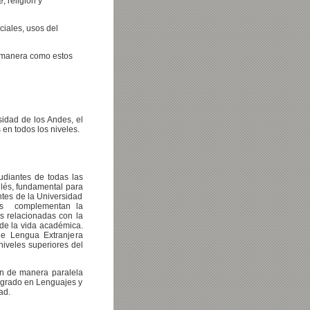
, religión y
ciales, usos del
a manera como estos
sidad de los Andes, el
en todos los niveles.
udiantes de todas las
glés, fundamental para
ntes de la Universidad
rsos complementan la
s relacionadas con la
 de la vida académica.
de Lengua Extranjera
niveles superiores del
lan de manera paralela
regrado en Lenguajes y
ad.