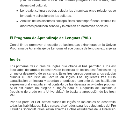
y su necesaria interacción con órdenes y regulaciones de raza, clase
diversidad cultural.
Lenguaje, cultura y poder: estudia las dinámicas entre relaciones so
lenguaje y estructura de las culturas.
Análisis de los discursos sociopolíticos contemporáneos: estudia l
discursos producen sentido y lo ofrecen en narrativas sociales.
El Programa de Aprendizaje de Lenguas (PAL)
Con el fin de promover el estudio de las lenguas extranjeras en la Univer
Programa de Aprendizaje de Lenguas ofrece cursos de lenguas extranjeras 
Inglés
Los primeros tres cursos de inglés que ofrece el PAL permiten a los est
facultades desarrollar la destreza de la lectura de textos académicos en in
un mejor desarrollo de su carrera. Estos tres cursos permiten a los estudia
cumplir el Requisito de Lectura en Inglés. Los siguientes tres cu
capacitación en lectura y abordan el perfeccionamiento de las habilidade
expresión oral y escrita en el contexto de las diversas actividades propias
Si el estudiante ha elegido el inglés para el Requisito de Dominio 
(requisito de grado en la Universidad), le basta la aprobación de los tres 
PAL.
Por otra parte, el PAL ofrece cursos de inglés en los cuales se desarrol
todas las habilidades. Estos cursos, diseñados para los estudiantes del P
Estudios Socioculturales, están abiertos a otros estudiantes de la Universid