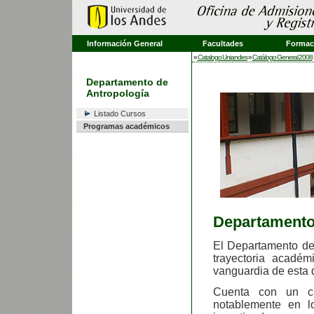
Información General
Facultades
Formaci
»
Catalogo Uniandes
»
Catálogo General 2008
Departamento de
Antropología
Listado Cursos
Programas académicos
Departamento
El Departamento de
trayectoria acadé
vanguardia de esta d
Cuenta con un cu
notablemente en l