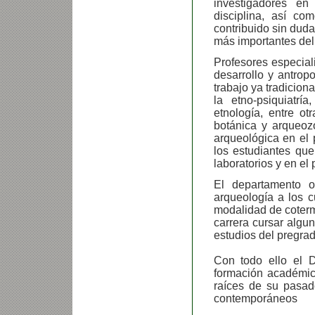
investigadores e
disciplina, así c
contribuido sin dud
más importantes del
Profesores especiali
desarrollo y antrop
trabajo ya tradicion
la etno-psiquiatría
etnología, entre ot
botánica y arqueoz
arqueológica en el 
los estudiantes qu
laboratorios y en el
El departamento 
arqueología a los c
modalidad de cotermi
carrera cursar algu
estudios del pregrad
Con todo ello el 
formación académica
raíces de su pasad
contemporáneos