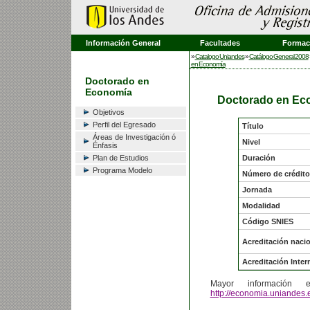
Información General
Facultades
Formaci
»
Catalogo Uniandes
»
Catálogo General 2008
en Economía
Doctorado en
Economía
Doctorado en Ec
Objetivos
Perfil del Egresado
Título
Áreas de Investigación ó
Nivel
Énfasis
Plan de Estudios
Duración
Programa Modelo
Número de crédito
Jornada
Modalidad
Código SNIES
Acreditación naci
Acreditación Inter
Mayor informació
http://economia.uniandes.