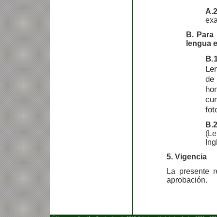
A.
exa
B. Para 
lengua e
B.
Le
de
ho
cu
fot
B.2
(L
Ing
5. Vigencia
La presente r
aprobación.