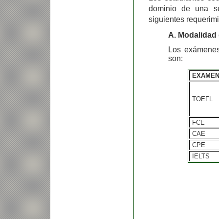
dominio de una s
siguientes requerimi
A. Modalidad
Los exámenes 
son:
EXAME
TOEFL
FCE
CAE
CPE
IELTS