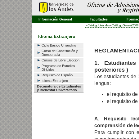
Información General
Facultades
Formaci
»
Catalogo Uniandes
»
Catálogo General 2008
Idioma Extranjero
Ciclo Básico Uniandino
REGLAMENTACI
Curso de Constitución y
Democracia
Cursos de Libre Elección
1. Estudiante
Programa de Estudios
posteriores )
Dirigidos
Requisito de Español
Los estudiantes de 
Idioma Extranjero
lengua:
Decanatura de Estudiantes
y Bienestar Universitario
el requisito de
el requisito d
A. Requisito le
comprensión de lec
Para cumplir con el