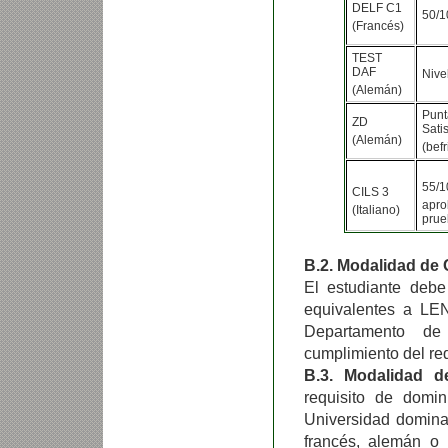
DELF C1
50/1
(Francés)
TEST
DAF
Nive
(Alemán)
Punt
ZD
Satis
(Alemán)
(bef
55/1
CILS 3
apro
(Italiano)
prue
B.2. Modalidad de 
El estudiante debe
equivalentes a L
Departamento de 
cumplimiento del req
B.3. Modalidad 
requisito de domi
Universidad domina
francés, alemán o 