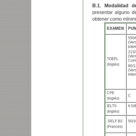
B.1. Modalidad d
presentar alguno d
obtener como mínimo
EXAMEN
PUN
550/
(Ve
pape
213/
(Ver
TOEFL
Comp
(Inglés)
80/1
(Ver
Inter
CPE
C
(Inglés)
IELTS
6.5/
(Inglés)
DELF B2
50/1
(Francés)