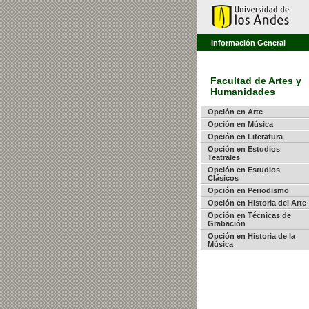
Información General
Facultad de Artes y
Humanidades
Opción en Arte
Opción en Música
Opción en Literatura
Opción en Estudios
Teatrales
Opción en Estudios
Clásicos
Opción en Periodismo
Opción en Historia del Arte
Opción en Técnicas de
Grabación
Opción en Historia de la
Música