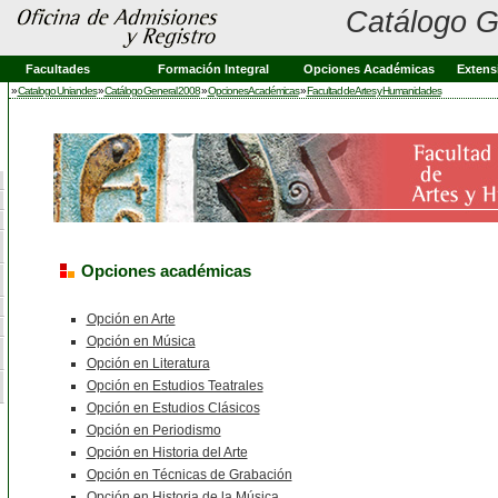
Catálogo G
Facultades
Formación Integral
Opciones Académicas
Extens
»
Catalogo Uniandes
»
Catálogo General 2008
»
Opciones Académicas
»
Facultad de Artes y Humanidades
Opciones académicas
Opción en Arte
Opción en Música
Opción en Literatura
Opción en Estudios Teatrales
Opción en Estudios Clásicos
Opción en Periodismo
Opción en Historia del Arte
Opción en Técnicas de Grabación
Opción en Historia de la Música