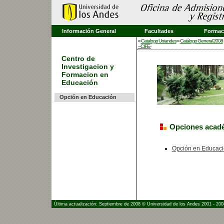
Información General
Facultades
Formaci
»
Catalogo Uniandes
»
Catálogo General 2008
–CIFE-
Centro de
Investigacion y
Formacion en
Educación
Opción en Educación
Opciones acad
Opción en Educac
Última actualización: Septiembre de 2008 © Universidad de los Andes 2001 - 200