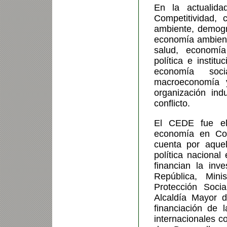
En la actualid
Competitividad, 
ambiente, d
emogr
economía ambient
salud, economía
política e instit
economía so
macroeconomía y
organización indu
conflicto.
El CEDE fue el 
economía en Col
cuenta por aque
política nacional
financian la in
República, Min
Protección Soci
Alcaldía Mayor 
financiación de 
internacionales 