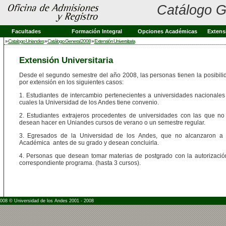
Catálogo G
Facultades
Formación Integral
Opciones Académicas
Extens
»
Catalogo Uniandes
»
Catálogo General 2008
»
Extensión Universitaria
Extensión Universitaria
Desde el segundo semestre del año 2008, las personas tienen la posibili
por extensión en los siguientes casos:
1. Estudiantes de intercambio pertenecientes a universidades nacionales 
cuales la Universidad de los Andes tiene convenio.
2. Estudiantes extrajeros procedentes de universidades con las que no
desean hacer en Uniandes cursos de verano o un semestre regular.
3. Egresados de la Universidad de los Andes, que no alcanzaron a 
Académica antes de su grado y desean concluirla.
4. Personas que desean tomar materias de postgrado con la autorizació
correspondiente programa. (hasta 3 cursos).
2008 © Universidad de los Andes 2001 - 2008