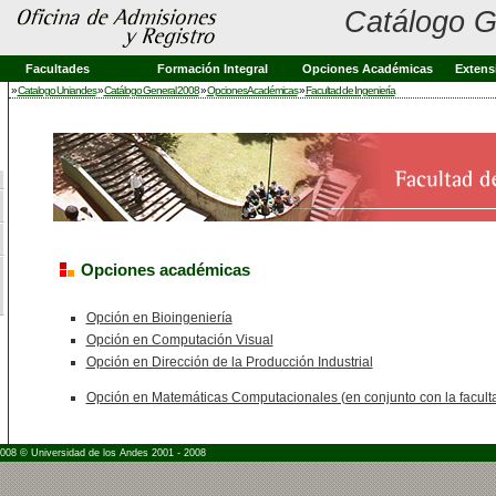
Catálogo G
Facultades
Formación Integral
Opciones Académicas
Extens
»
Catalogo Uniandes
»
Catálogo General 2008
»
Opciones Académicas
»
Facultad de Ingeniería
Opciones académicas
Opción en Bioingeniería
Opción en Computación Visual
Opción en Dirección de la Producción Industrial
Opción en Matemáticas Computacionales (en conjunto con la facult
2008 © Universidad de los Andes 2001 - 2008