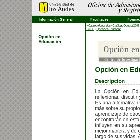
Información General
Facultades
Formaci
»
Catalogo Uniandes
»
Catálogo General 2008
–CIFE-
»
Opción en Educación
Opción en
Educación
Opción en Ed
Descripción
La Opción en Educ
reflexionar, discut
Es una alternativa 
más sobre su propio
aprendizaje de otro
encontrarán en esta
influyen en su apre
mejor manera y de d
largo de sus vidas. 