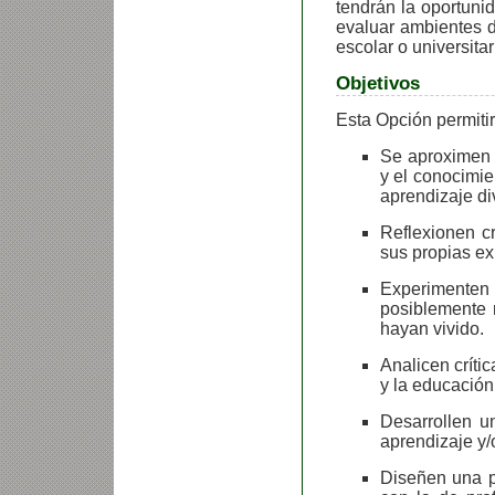
tendrán la oportuni
evaluar ambientes d
escolar o universitar
Objetivos
Esta Opción permitir
Se aproximen c
y el conocimie
aprendizaje div
Reflexionen cr
sus propias ex
Experimente
posiblemente 
hayan vivido.
Analicen críti
y la educación
Desarrollen u
aprendizaje y/o
Diseñen una p