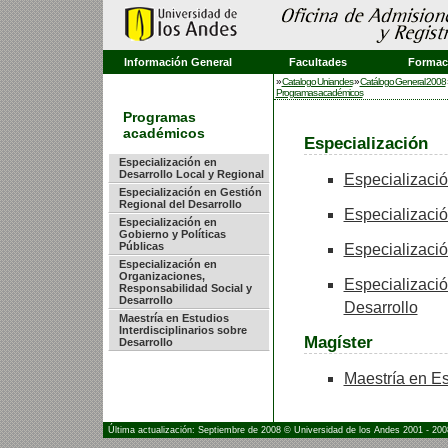
Información General
Facultades
Formaci
»
Catalogo Uniandes
»
Catálogo General 2008
Programas académicos
Programas
académicos
Especialización
Especialización en
Desarrollo Local y Regional
Especializació
Especialización en Gestión
Regional del Desarrollo
Especializació
Especialización en
Gobierno y Políticas
Públicas
Especializació
Especialización en
Organizaciones,
Especializaci
Responsabilidad Social y
Desarrollo
Desarrollo
Maestría en Estudios
Interdisciplinarios sobre
Magíster
Desarrollo
Maestría en Es
Última actualización: Septiembre de 2008 © Universidad de los Andes 2001 - 200