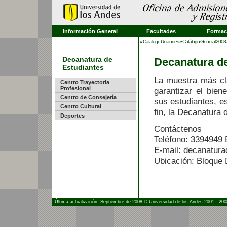
Información General
Facultades
Formaci
»
Catalogo Uniandes
»
Catálogo General 2008
Decanatura de
Decanatura de
Estudiantes
La muestra más cla
Centro Trayectoria
Profesional
garantizar el bien
Centro de Consejería
sus estudiantes, e
Centro Cultural
fin, la Decanatura 
Deportes
Contáctenos
Teléfono: 3394949 
E-mail:
decanatura
Ubicación: Bloque D
Última actualización: Septiembre de 2008 © Universidad de los Andes 2001 - 200