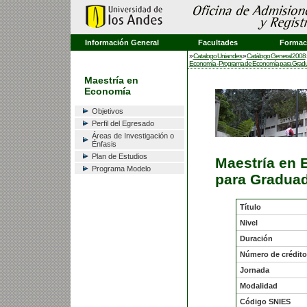
Información General
Facultades
Formaci
»
Catalogo Uniandes
»
Catálogo General 2008
Economía - Programa de Economía para Grad
Maestría en
Economía
Objetivos
Perfil del Egresado
Áreas de Investigación o
Énfasis
Plan de Estudios
Maestría en
Programa Modelo
para Gradua
Título
Nivel
Duración
Número de crédito
Jornada
Modalidad
Código SNIES