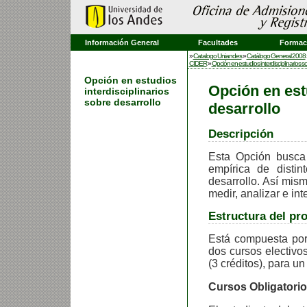
Información General
Facultades
Formaci
»
Catalogo Uniandes
»
Catálogo General 2008
CIDER
»
Opción en estudios interdisciplinarios s
Opción en estudios
Opción en est
interdisciplinarios
sobre desarrollo
desarrollo
Descripción
Esta Opción busca 
empírica de disti
desarrollo. Así mis
medir, analizar e int
Estructura del pr
Está compuesta por 
dos cursos electivos
(3 créditos), para un
Cursos Obligatori