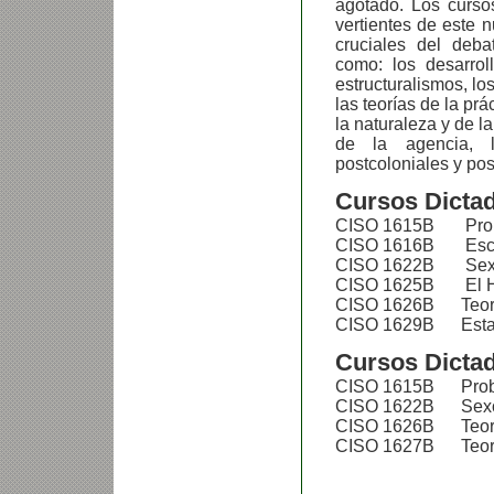
agotado. Los curso
vertientes de este 
cruciales del deb
como: los desarroll
estructuralismos, lo
las teorías de la pr
la naturaleza y de la
de la agencia, l
postcoloniales y pos
Cursos Dictad
CISO 1615B Proble
CISO 1616B Escue
CISO 1622B Sexo,
CISO 1625B El Ho
CISO 1626B Teoría
CISO 1629B Estad
Cursos Dictad
CISO 1615B Proble
CISO 1622B Sexo, 
CISO 1626B Teoría
CISO 1627B Teorías