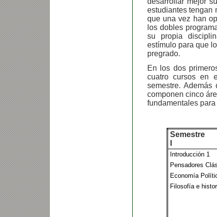
desarrollar mejor s
estudiantes tengan m
que una vez han opt
los dobles programa
su propia discipli
estímulo para que l
pregrado.
En los dos primeros
cuatro cursos en 
semestre. Además de
componen cinco área
fundamentales para 
Semestre
I
Introducción 1
Pensadores Clási
Economía Políti
Filosofía e histo