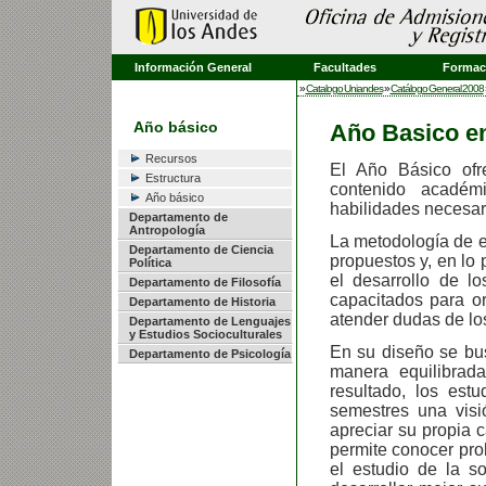
Información General
Facultades
Formaci
»
Catalogo Uniandes
»
Catálogo General 2008
Año básico
Año Basico en
Recursos
El Año Básico ofr
Estructura
contenido académ
Año básico
habilidades necesar
Departamento de
Antropología
La metodología de e
Departamento de Ciencia
propuestos y, en lo 
Política
el desarrollo de l
Departamento de Filosofía
capacitados para or
Departamento de Historia
atender dudas de lo
Departamento de Lenguajes
y Estudios Socioculturales
En su diseño se bus
Departamento de Psicología
manera equilibrad
resultado, los est
semestres una visi
apreciar su propia c
permite conocer pro
el estudio de la s