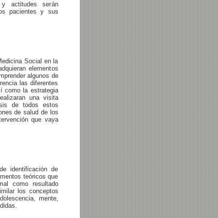
 y actitudes serán
los pacientes y sus
Medicina Social en la
adquieran elementos
comprender algunos de
encia las diferentes
í como la estrategia
ealizaran una visita
lisis de todos estos
ones de salud de los
ntervención que vaya
e identificación de
amentos teóricos que
mal como resultado
similar los conceptos
adolescencia, mente,
didas.