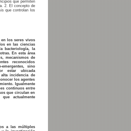
ncipios que permiten
a. 2. El concepto de
sis que controlan los
 en los seres vivos
os en las ciencias
 bacteriología, la
otras. En esta área
esis, mecanismos de
entes reconocidos
-emergentes, sino
r estar ubicada
alta incidencia de
conocer los agentes
amiento. Igualmente
jes continuos entre
sos que circulan en
 que actualmente
os a las múltiples