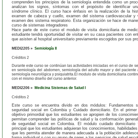
comprenden los principios de la semiología entendida como un proc
analizan los signos, síntomas con el propósito de identificar 
síndrome clínico. El curso hace énfasis en la realización de la hist
examen de cabeza y cuello, examen del sistema cardiovascular y va
examen des sistema respiratorio. Esta organización se hace de mane
curso de sistemas integradores
Hace parte de este curso el modulo de visita domiciliaria de medic
estudiante tendrá oportunidad de visitar en su casa pacientes con e
que asisten al hospital universitario previamente escogidos por sus pr
MEDI2205 »
Semiología II
Créditos 2
Durante este curso se continúan las actividades iniciadas en el curso de se
en semiología del abdomen, semiología del adulto mayor y del pacient
semiología neurológica y psiquiatrita.El modulo de visita domiciliaria conti
con el mismo diseño del curso anterior.
MEDI2206 »
Medicina Sistemas de Salud I
Créditos 2
Este curso se encuentra divido en dos módulos: Fundamentos s
seguridad social en Colombia y Cuidado domiciliario. En el prime
objetivo primordial que los estudiantes se apropien de los conocimie
permitan comprender las políticas de salud y la conformación general
de seguridad social en Colombia. El módulo cuidado domiciliario 
principal que los estudiantes adquieran los conocimientos, habilidades
que les permita atender de manera adecuada a la población adolesc
forma individual o con su grupo de pares a los servicios de salud escol