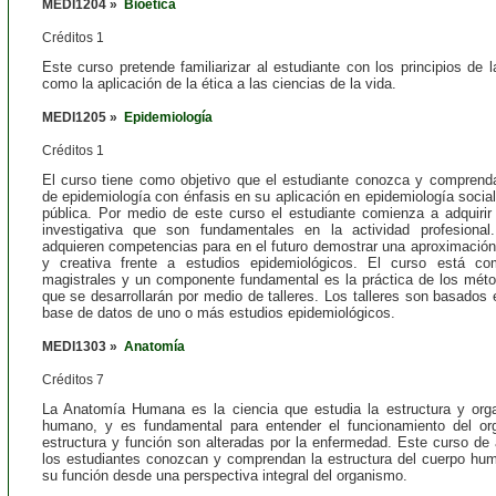
MEDI1204 »
Bioética
Créditos 1
Este curso pretende familiarizar al estudiante con los principios de l
como la aplicación de la ética a las ciencias de la vida.
MEDI1205 »
Epidemiología
Créditos 1
El curso tiene como objetivo que el estudiante conozca y comprend
de epidemiología con énfasis en su aplicación en epidemiología socia
pública. Por medio de este curso el estudiante comienza a adquirir
investigativa que son fundamentales en la actividad profesional
adquieren competencias para en el futuro demostrar una aproximación 
y creativa frente a estudios epidemiológicos. El curso está c
magistrales y un componente fundamental es la práctica de los mét
que se desarrollarán por medio de talleres. Los talleres son basados 
base de datos de uno o más estudios epidemiológicos.
MEDI1303 »
Anatomía
Créditos 7
La Anatomía Humana es la ciencia que estudia la estructura y orga
humano, y es fundamental para entender el funcionamiento del 
estructura y función son alteradas por la enfermedad. Este curso d
los estudiantes conozcan y comprendan la estructura del cuerpo hu
su función desde una perspectiva integral del organismo.