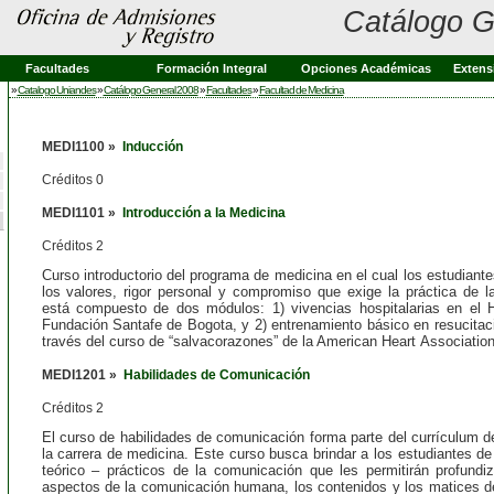
Catálogo G
Facultades
Formación Integral
Opciones Académicas
Extens
»
Catalogo Uniandes
»
Catálogo General 2008
»
Facultades
»
Facultad de Medicina
MEDI1100 »
Inducción
Créditos 0
MEDI1101 »
Introducción a la Medicina
Créditos 2
Curso introductorio del programa de medicina en el cual los estudiante
los valores, rigor personal y compromiso que exige la práctica de
l
está compuesto de dos módulos: 1) vivencias hospitalarias en el Ho
Fundación Santafe de Bogota, y 2) entrenamiento básico en resucitac
través del curso de “salvacorazones” de
la American Heart
Associatio
MEDI1201 »
Habilidades de Comunicación
Créditos 2
El curso de habilidades de comunicación forma parte del currículum d
la carrera de medicina.
Este curso busca brindar a los estudiantes d
teórico – prácticos de la comunicación que les permitirán profundiz
aspectos de la comunicación humana, los contenidos y los matices de