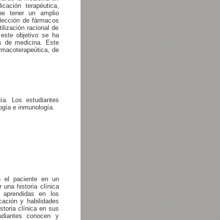
ación terapéutica,
ebe tener un amplio
lección de fármacos
ilización racional de
 este objetivo se ha
s de medicina. Este
armacoterapeútica, de
ía. Los estudiantes
logía e inmunología.
n el paciente en un
 una historia clínica
 aprendidas en los
cación y habilidades
storia clínica en sus
udiantes conocen y