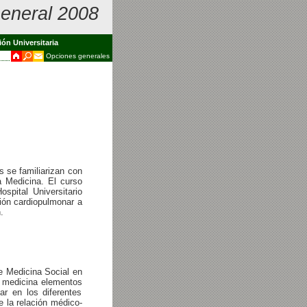
eneral 2008
ión Universitaria
Opciones generales
s se familiarizan con
a Medicina. El
curso
spital Universitario
ión cardiopulmonar a
n
.
e Medicina Social en
e medicina elementos
ar en los diferentes
 la relación médico-