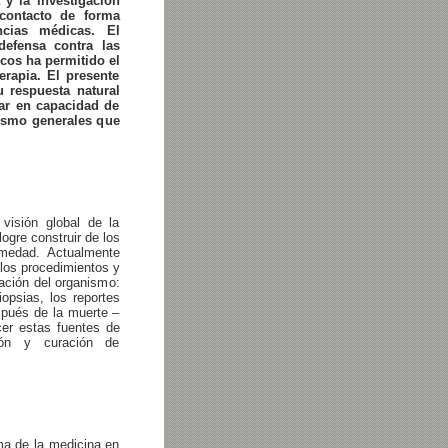
a y la investigación
contacto de forma
cias médicas. El
efensa contra las
cos ha permitido el
rapia. El presente
 respuesta natural
tar en capacidad de
ismo generales que
visión global de la
logre construir de los
rmedad. Actualmente
los procedimientos y
ación del organismo:
opsias, los reportes
spués de la muerte –
cer estas fuentes de
ión y curación de
ma de la medicina en