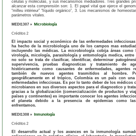
células y moléculas, y sus mecanismos mediadores. Tres grandes pri
alcanzar esta comprensión son: 1. El papel vital que ejerce el genom
“milleu intérieur” “líquido orgánico”, 3. Los mecanismos de homeosta
parámetros vitales.
MEDI1307 »
Microbiología
Créditos 2
El impacto social y económico de las enfermedades infecciosas
ha hecho de la microbiología uno de los campos mas estudiad
incluyendo las médicas. La microbiología cobija áreas como la
virología, micología, parasitología y entomología medica, entre 
no solo se trata de clasificar, identificar, determinar patogén
supervivencia, pruebas diagnosticas y tratamiento de ag
históricamente como causantes de enfermedades, agentes re
también de nuevos agentes trasmitidos al hombre. Po
geográficamente en el trópico, Colombia es un país con una 
enfermedades infecciosas. Es por lo tanto deber de los médicos 
microbianos en sus diversos aspectos para el diagnostico y trat
gracias a la globalización (comercialización de productos y via
países y continentes) es importante conocer los agentes infeccio
el planeta debido a la presencia de epidemias como las
enfrentamos.
MEDI1308 »
Inmunología
Créditos 2
El desarrollo actual y los avances en la inmunología sumad