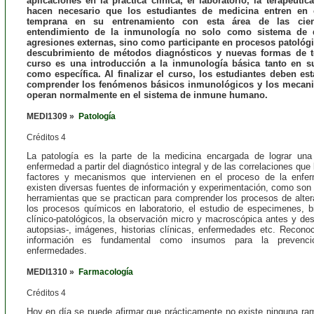
aplicaciones en la práctica clínica, el laboratorio, la terapéutic
hacen necesario que los estudiantes de medicina entren en 
temprana en su entrenamiento con esta área de las cien
entendimiento de la inmunología no solo como sistema de d
agresiones externas, sino como participante en procesos patológi
descubrimiento de métodos diagnósticos y nuevas formas de te
curso es una introducción a la inmunología básica tanto en su
como específica. Al finalizar el curso, los estudiantes deben es
comprender los fenómenos básicos inmunológicos y los mecan
operan normalmente en el sistema de inmune humano.
MEDI1309 »
Patología
Créditos 4
La patología es la parte de la medicina encargada de lograr una 
enfermedad a partir del diagnóstico integral y de las correlaciones que 
factores y mecanismos que intervienen en el proceso de
la enfe
existen diversas fuentes de información y experimentación, como son 
herramientas que se practican para comprender los procesos de alter
los procesos químicos en laboratorio, el estudio de especimenes, bi
clínico-patológicos, la observación micro y macroscópica antes y de
autopsias-, imágenes, historias clínicas, enfermedades etc. Recono
información es fundamental como insumos para la prevenc
enfermedades.
MEDI1310 »
Farmacología
Créditos 4
Hoy en día se puede afirmar que prácticamente no existe ninguna ra