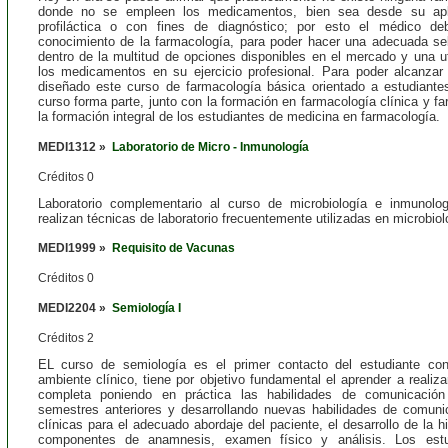
donde no se empleen los medicamentos, bien sea desde su aplic
profiláctica o con fines de diagnóstico; por esto el médico d
conocimiento de la farmacología, para poder hacer una adecuada se
dentro de la multitud de opciones disponibles en el mercado y una ut
los medicamentos en su ejercicio profesional. Para poder alcanzar
diseñado este curso de farmacología básica orientado a estudiante
curso forma parte, junto con la formación en farmacología clínica y f
la formación integral de los estudiantes de medicina en farmacología.
MEDI1312 »
Laboratorio de Micro - Inmunología
Créditos 0
Laboratorio complementario al curso de microbiología e inmunolog
realizan técnicas de laboratorio frecuentemente utilizadas en microbio
MEDI1999 »
Requisito de Vacunas
Créditos 0
MEDI2204 »
Semiología I
Créditos 2
EL curso de semiología es el primer contacto del estudiante co
ambiente clínico, tiene por objetivo fundamental el aprender a realizar
completa poniendo en práctica las habilidades de comunicación
semestres anteriores y desarrollando nuevas habilidades de comuni
clínicas para el adecuado abordaje del paciente, el desarrollo de la hi
componentes de anamnesis, examen físico y análisis. Los est