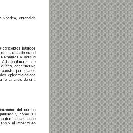
a bioética, entendida
a conceptos básicos
l coma área de salud
 elementos y actitud
. Adicionalmente se
crítica, constructiva
ompuesto por clases
odos epidemiológicos
en el análisis de una
nización del cuerpo
organismo y cómo su
e anatomía busca que
mano y el impacto en