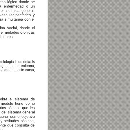
eso lógico donde se
una enfermedad o un
oria clínica general,
scular periferico y
ra simultanea con el
ina social, donde el
nfermedades crónicas
ofesores.
miología I con énfasis
e agudamente enfermo,
nua durante este curso,
obre el sistema de
r módulo tiene como
ntos básicos que les
 del sistema general
tiene como objetivo
 y actitudes básicas,
ente que consulta de
ar.