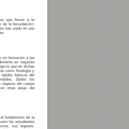
os que llevan a la
 de la fecundación.
 se han unido en uno
es.
o en formación a las
imiento es requisito
lógicos que en dichas
na como fisiología y
tejidos básicos del
vidades. Darles los
os órganos del cuerpo
con otras áreas del
 el fundamento de la
urso los estudiantes
vivos, sus órganos,