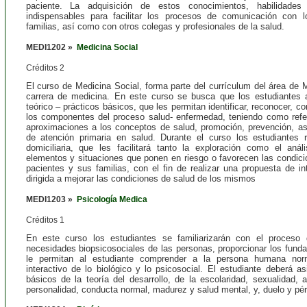
paciente. La adquisición de estos conocimientos, habilidades
indispensables para facilitar los procesos de comunicación con 
familias, así como con otros colegas y profesionales de la salud.
MEDI1202 »
Medicina Social
Créditos 2
El curso de Medicina Social, forma parte del currículum del área de 
carrera de medicina. En este curso se busca que los estudiantes 
teórico – prácticos básicos, que les permitan identificar, reconocer, 
los componentes del proceso salud- enfermedad, teniendo como refer
aproximaciones a los conceptos de salud, promoción, prevención, as
de atención primaria en salud. Durante el curso los estudiantes r
domiciliaria, que les facilitará tanto la exploración como el aná
elementos y situaciones que ponen en riesgo o favorecen las condici
pacientes y sus familias, con el fin de realizar una propuesta de i
dirigida a mejorar las condiciones de salud de los mismos
MEDI1203 »
Psicología Medica
Créditos 1
En este curso los estudiantes se familiarizarán con el proceso d
necesidades biopsicosociales de las personas, proporcionar los fund
le permitan al estudiante comprender a la persona humana nor
interactivo de lo biológico y lo psicosocial. El estudiante deberá a
básicos de la teoría del desarrollo, de la escolaridad, sexualidad, 
personalidad, conducta normal, madurez y salud mental, y, duelo y pér