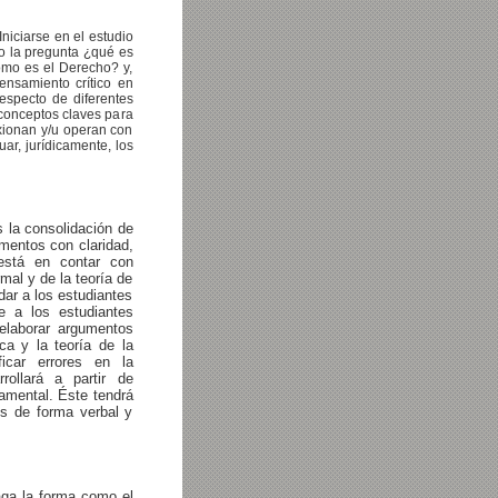
Iniciarse en el estudio
 o la pregunta ¿qué es
cómo es el Derecho? y,
pensamiento crítico en
especto de diferentes
 conceptos claves para
xionan y/u operan con
ar, jurídicamente, los
 la consolidación de
umentos con claridad,
 está en contar con
mal y de la teoría de
dar a los estudiantes
e a los estudiantes
 elaborar argumentos
ca y la teoría de la
ficar errores en la
rollará a partir de
damental. Éste tendrá
os de forma verbal y
aga la forma como el