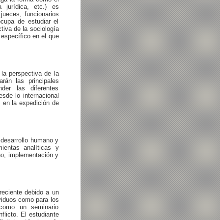
 jurídica, etc.) es
jueces, funcionarios
cupa de estudiar el
tiva de la sociología
 específico en el que
la perspectiva de la
rán las principales
nder las diferentes
esde lo internacional
, en la expedición de
 desarrollo humano y
ientas analíticas y
ño, implementación y
 reciente debido a un
ividuos como para los
 como un seminario
flicto. El estudiante