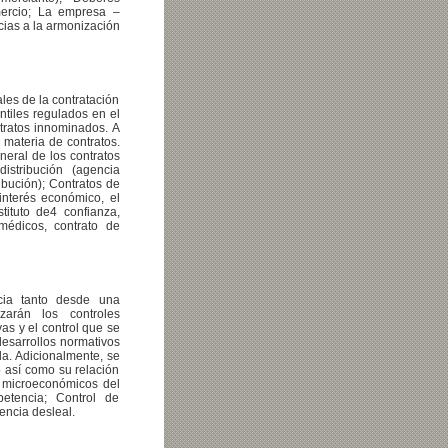
mercio; La empresa –
cias a la armonización
ales de la contratación
ntiles regulados en el
ratos innominados. A
 materia de contratos.
neral de los contratos
istribución (agencia
ribución); Contratos de
interés económico, el
tituto de4 confianza,
 médicos, contrato de
cia tanto desde una
zarán los controles
as y el control que se
desarrollos normativos
a. Adicionalmente, se
 así como su relación
microeconómicos del
petencia; Control de
ncia desleal.