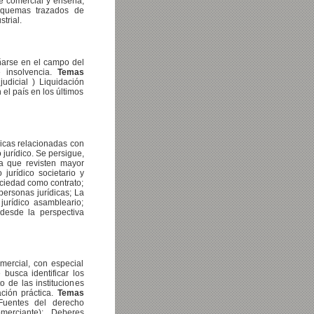
e comercial y enseña;
Esquemas trazados de
trial.
ñarse en el campo del
e insolvencia.
Temas
udicial ) Liquidación
el país en los últimos
ídicas relacionadas con
 jurídico. Se persigue,
ia que revisten mayor
o jurídico societario y
sociedad como contrato;
personas jurídicas; La
jurídico asambleario;
desde la perspectiva
mercial, con especial
busca identificar los
 de las instituciones
ción práctica.
Temas
 Fuentes del derecho
merciante); Deberes