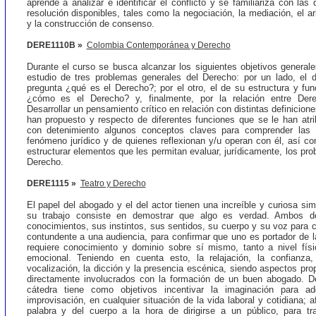
aprende a analizar e identificar el conflicto y se familiariza con las 
resolución disponibles, tales como la negociación, la mediación, el arbi
y la construcción de consenso.
DERE1110B »
Colombia Contemporánea y Derecho
Durante el curso se busca alcanzar los siguientes objetivos generales
estudio de tres problemas generales del Derecho: por un lado, el d
pregunta ¿qué es el Derecho?; por el otro, el de su estructura y fun
¿cómo es el Derecho? y, finalmente, por la relación entre Derec
Desarrollar un pensamiento crítico en relación con distintas definicio
han propuesto y respecto de diferentes funciones que se le han atrib
con detenimiento algunos conceptos claves para comprender las 
fenómeno jurídico y de quienes reflexionan y/u operan con él, así co
estructurar elementos que les permitan evaluar, jurídicamente, los pr
Derecho.
DERE1115 »
Teatro y Derecho
El papel del abogado y el del actor tienen una increíble y curiosa sim
su trabajo consiste en demostrar que algo es verdad. Ambos de
conocimientos, sus instintos, sus sentidos, su cuerpo y su voz para
contundente a una audiencia, para confirmar que uno es portador de 
requiere conocimiento y dominio sobre sí mismo, tanto a nivel fís
emocional. Teniendo en cuenta esto, la relajación, la confianza, 
vocalización, la dicción y la presencia escénica, siendo aspectos prop
directamente involucrados con la formación de un buen abogado.
D
cátedra tiene como objetivos incentivar la imaginación para ad
improvisación, en cualquier situación de la vida laboral y cotidiana; a
palabra y del cuerpo a la hora de dirigirse a un público, para tr