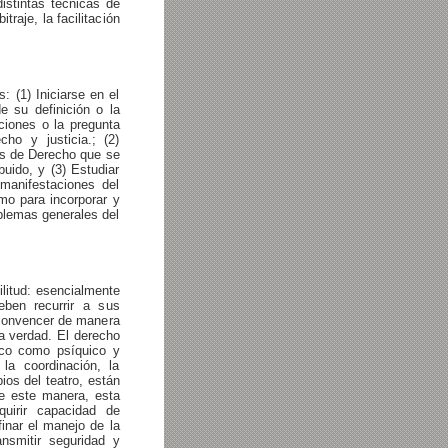
distintas técnicas de
traje, la facilitación
: (1) Iniciarse en el
e su definición o la
ciones o la pregunta
ho y justicia.; (2)
nes de Derecho que se
uido, y (3) Estudiar
manifestaciones del
mo para incorporar y
oblemas generales del
ilitud: esencialmente
ben recurrir a sus
 convencer de manera
la verdad.
El derecho
ico como psíquico y
la coordinación, la
ios del teatro, están
e este manera, esta
quirir capacidad de
finar el manejo de la
ansmitir seguridad y