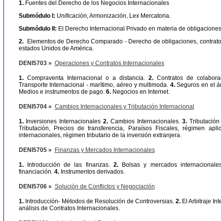
1.
Fuentes del Derecho de los Negocios Internacionales
Submódulo I:
Unificación, Armonización, Lex Mercatoria.
Submódulo II:
El Derecho Internacional Privado en materia de obligaciones 
2.
Elementos de Derecho Comparado - Derecho de obligaciones, contratos
estados Unidos de América.
DENI5703 »
Operaciones y Contratos Internacionales
1.
Compraventa Internacional o a distancia.
2.
Contratos de colaborac
Transporte Internacional - marítimo, aéreo y multimoda.
4.
Seguros en el ám
Medios e instrumentos de pago.
6.
Negocios en Internet.
DENI5704 »
Cambios Internacionales y Tributación Internacional
1.
Inversiones Internacionales
2.
Cambios Internacionales.
3.
Tributación 
Tributación, Precios de transferencia, Paraísos Fiscales, régimen apli
internacionales, régimen tributario de la inversión extranjera.
DENI5705 »
Finanzas y Mercados Internacionales
1.
Introducción de las finanzas.
2.
Bolsas y mercados internacionale
financiación.
4.
Instrumentos derivados.
DENI5706 »
Solución de Conflictos y Negociación
1.
Introducción- Métodos de Resolución de Controversias.
2.
El Arbitraje In
análisis de Contratos Internacionales.