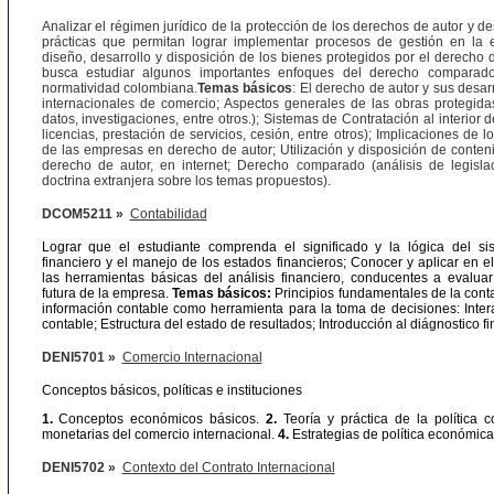
Analizar el régimen jurídico de la protección de los derechos de autor y de
prácticas que permitan lograr implementar procesos de gestión en la 
diseño, desarrollo y disposición de los bienes protegidos por el derecho 
busca estudiar algunos importantes enfoques del derecho comparado
normatividad colombiana.
Temas básicos
: El derecho de autor y sus desar
internacionales de comercio; Aspectos generales de las obras protegida
datos, investigaciones, entre otros.); Sistemas de Contratación al interior 
licencias, prestación de servicios, cesión, entre otros); Implicaciones de 
de las empresas en derecho de autor; Utilización y disposición de conten
derecho de autor, en internet; Derecho comparado (análisis de legislac
doctrina extranjera sobre los temas propuestos).
DCOM5211 »
Contabilidad
Lograr que el estudiante comprenda el significado y la lógica del si
financiero y el manejo de los estados financieros; Conocer y aplicar en e
las herramientas básicas del análisis financiero, conducentes a evaluar 
futura de la empresa.
Temas básicos:
Principios fundamentales de la conta
información contable como herramienta para la toma de decisiones: Inter
contable; Estructura del estado de resultados; Introducción al diágnostico fi
DENI5701 »
Comercio Internacional
Conceptos básicos, políticas e instituciones
1.
Conceptos económicos básicos.
2.
Teoría y práctica de la política 
monetarias del comercio internacional.
4.
Estrategias de política económica 
DENI5702 »
Contexto del Contrato Internacional