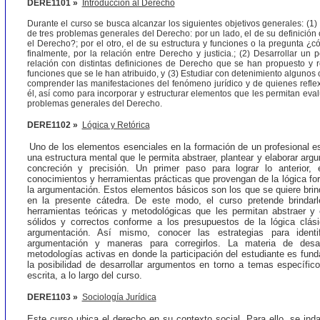
DERE1101 »
Introducción al Derecho
Durante el curso se busca alcanzar los siguientes objetivos generales: (1) 
de tres problemas generales del Derecho: por un lado, el de su definición
el Derecho?; por el otro, el de su estructura y funciones o la pregunta ¿
finalmente, por la relación entre Derecho y justicia.; (2) Desarrollar un 
relación con distintas definiciones de Derecho que se han propuesto y r
funciones que se le han atribuido, y (3) Estudiar con detenimiento algunos
comprender las manifestaciones del fenómeno jurídico y de quienes refle
él, así como para incorporar y estructurar elementos que les permitan evalu
problemas generales del Derecho.
DERE1102 »
Lógica y Retórica
Uno de los elementos esenciales en la formación de un profesional es
una estructura mental que le permita abstraer, plantear y elaborar arg
concreción y precisión. Un primer paso para lograr lo anterior,
conocimientos y herramientas prácticas que provengan de la lógica for
la argumentación. Estos elementos básicos son los que se quiere brin
en la presente cátedra. De este modo, el curso pretende brindarl
herramientas teóricas y metodológicas que les permitan abstraer y
sólidos y correctos conforme a los presupuestos de la lógica clási
argumentación. Así mismo, conocer las estrategias para identi
argumentación y maneras para corregirlos. La materia de desar
metodologías activas en donde la participación del estudiante es fun
la posibilidad de desarrollar argumentos en torno a temas específic
escrita, a lo largo del curso.
DERE1103 »
Sociología Jurídica
Este curso ubica el derecho en su contexto social. Para ello, se ind