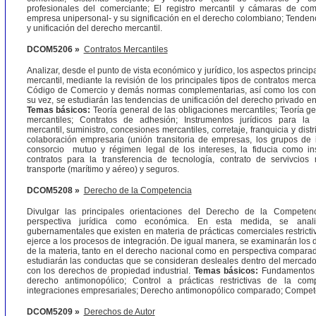
profesionales del comerciante; El registro mercantil y cámaras de co
empresa unipersonal- y su significación en el derecho colombiano; Tenden
y unificación del derecho mercantil.
DCOM5206 »
Contratos Mercantiles
Analizar, desde el punto de vista económico y jurídico, los aspectos princip
mercantil, mediante la revisión de los principales tipos de contratos merca
Código de Comercio y demás normas complementarias, así como los cont
su vez, se estudiarán las tendencias de unificación del derecho privado en
Temas básicos:
Teoría general de las obligaciones mercantiles; Teoría ge
mercantiles; Contratos de adhesión; Instrumentos jurídicos para la d
mercantil, suministro, concesiones mercantiles, corretaje, franquicia y dist
colaboración empresaria (unión transitoria de empresas, los grupos de 
consorcio mutuo y régimen legal de los intereses, la fiducia como ins
contratos para la transferencia de tecnología, contrato de servivcios
transporte (marítimo y aéreo) y seguros.
DCOM5208 »
Derecho de la Competencia
Divulgar las principales orientaciones del Derecho de la Competen
perspectiva jurídica como económica. En esta medida, se anali
gubernamentales que existen en materia de prácticas comerciales restrictiv
ejerce a los procesos de integración. De igual manera, se examinarán los 
de la materia, tanto en el derecho nacional como en perspectiva comparad
estudiarán las conductas que se consideran desleales dentro del mercado
con los derechos de propiedad industrial.
Temas básicos:
Fundamentos 
derecho antimonopólico; Control a prácticas restrictivas de la com
integraciones empresariales; Derecho antimonopólico comparado; Compete
DCOM5209 »
Derechos de Autor