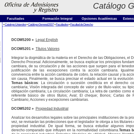
Catálogo G
Facultades
Formación Integral
Opciones Académicas
Extens
»
Catalogo Uniandes
»
Catálogo General 2007
»
Facultades
»
Facultad de Derecho
DCOM5200 »
Legal English
DCOM5201 »
Títulos Valores
Integrar la dogmática de la materia en el Derecho de las Obligaciones, el D
Derecho Procesal. Adicionalmente, se busca explicar los principios fundam
cambiara, de su circulación y de las acciones que surgen para el tenedor
justificación de las excepciones contra la acción cambiaria. Igualme
convivencia entre la acción cambiaria de cobro, la relación causal y la acc
sin causa. Finalmente, se busca precisar el estado actual en la evolución d
Temas básicos
: La circulación o sucesión crediticia en el derecho c
cambiaria; Visión integrada del concepto de valor y de título-valor, su tipi
obligación cambiaria; La circulación cambiaria; La letra de cambio como 
referente básico de otros títulos; Aval; El cheque; Bonos; Cartas de
Cambiario; Acciones y excepciones cambiarias.
DCOM5202 »
Propiedad Industrial
Analizar los desarrollos legales sobre las principales instituciones de la pro
vez, se revisarán las protecciones que el legislador le otorga a los titulare
propiedad industrial. De igual forma, se busca estudiar algunos impo
derecho comparado que influyen en la normatividad colombiana.
Temas b