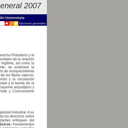
eneral 2007
ión Universitaria
Opciones generales
erecho Probatorio y el
entales de la relación
 legítimo, así como la
nte, se analizará la
ión de enriquecimiento
e los títulos valores.
omún y la circulación
cidad y la fuente de la
esquema arquetípico y
 Porte y Conocimiento
piedad industrial. A su
s de los derechos sobre
rtantes enfoques del
ásicos:
Fundamentos