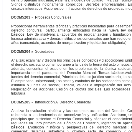
de la propiedad industrial; Patentes; Modelos de utilidad; Marcas; Nombr
Signos distintivos notoriamente conocidos; Secretos empresariales; 
circuitos integrados; Acciones por infracción de derechos de propiedad indus
DCOM5203 »
Procesos Concursales
Proporcionar herramientas teóricas y prácticas necesarias para desempe
derecho concursal, particularmente enfocados hacia la nueva ley d
básicos:
Ley de insolvencia (acuerdos de reorganización y liquidación j
forzosa administrativa y demás instituciones concursales que han regido en 
años (concordato, acuerdos de reorganización y liquidación obligatoria).
DCOM5204 »
Sociedades
Analizar, examinar y discutir los principales conceptos y dispociciones jur
el derecho societario contemporáneo a la luz de la teoría del acto o negocio
además, concentrar el estudio en los problemas de la técnica societar
importancia en el panorama del Derecho Mercantil.
Temas básicos:
Act
fuentes del derecho comercial; Principios del acto jurídico societario; La 
El empresario unipersonal; Los actos y contratos de las sociedades como 
asmblea o juntas de socios; Eficacia, validez e impugnación del acto 
Negociación de acciones; Cesión de cuotas sociales; Las sociedades 
tributaria.
DCOM5205 »
Introducción Al Derecho Comercial
Analizar la evolución histórica y las corrientes actuales del Derecho Co
referencia a las tendencias de armonización y unificación. Asimismo, se 
principios que sustentan el Derecho Comercial y afianzar el conocimiento
reguladas en libro primero del Código de Comercio, logrando su aplica
básicos:
Evolución histórica y perspectivas del derecho mercantil;
comercial; Sistemas subjetivos y objetivo (acto de comercio y co