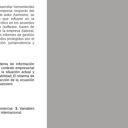
sarrollar herramientas
empresa respecto del
de autor. Asimismo, se
 que influyen en la
rollos en los acuerdos
s (software, bases de
de la empresa (laboral,
los informes de gestión
idos protegidos por el
ión, jurisprudencia y
stema de información
l contexto empresarial
la situación actual y
bilidad; El sistema de
acción de la ecuación
nanciero.
comercial.
3.
Variables
internacional.