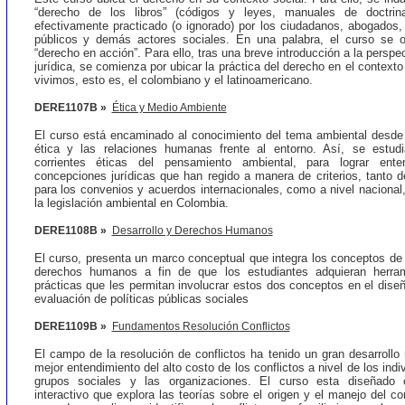
“derecho de los libros” (códigos y leyes, manuales de doctrina
efectivamente practicado (o ignorado) por los ciudadanos, abogados, 
públicos y demás actores sociales. En una palabra, el curso se o
“derecho en acción”. Para ello, tras una breve introducción a la perspec
jurídica, se comienza por ubicar la práctica del derecho en el contexto
vivimos, esto es, el colombiano y el latinoamericano.
DERE1107B »
Ética y Medio Ambiente
El curso está encaminado al conocimiento del tema ambiental desde 
ética y las relaciones humanas frente al entorno. Así, se estudia
corrientes éticas del pensamiento ambiental, para lograr ente
concepciones jurídicas que han regido a manera de criterios, tanto d
para los convenios y acuerdos internacionales, como a nivel nacional
la legislación ambiental en Colombia.
DERE1108B »
Desarrollo y Derechos Humanos
El curso, presenta un marco conceptual que integra los conceptos de
derechos humanos a fin de que los estudiantes adquieran herram
prácticas que les permitan involucrar estos dos conceptos en el dise
evaluación de políticas públicas sociales
DERE1109B »
Fundamentos Resolución Conflictos
El campo de la resolución de conflictos ha tenido un gran desarrollo
mejor entendimiento del alto costo de los conflictos a nivel de los ind
grupos sociales y las organizaciones. El curso esta diseñado
interactivo que explora las teorías sobre el origen y el manejo del con